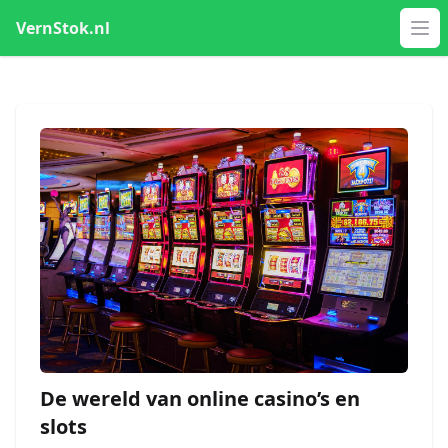
VernStok.nl
Op
De wereld van online casino’s en
slots